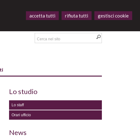
accetta tutti
rifiuta tutti
gestisci cookie
ti
Lo studio
Lo staff
Orari ufficio
News