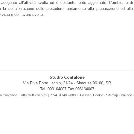
 adeguato all’attività svolta ed è costantemente aggiornato. L’ambiente di
 e la serializzazione delle procedure, unitamente alla preparazione ed alla
rvizio e del lavoro svolto.
Studio Confalone
Via Riva Porto Lachio, 21/24 -
Siracusa
96100
,
SR
Tel.
093164007
Fax
093164007
Confalone. Tutti i diritti riservati | P.IVA 01740520893 |
Gestisci Cookie
-
Sitemap
-
Privacy