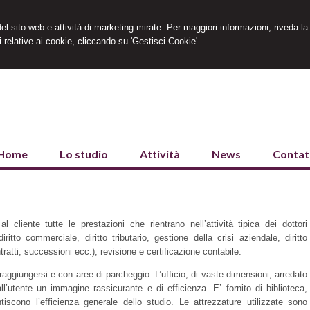
 del sito web e attività di marketing mirate. Per maggiori informazioni, riveda la
 relative ai cookie, cliccando su 'Gestisci Cookie'
Home
Lo studio
Attività
News
Contat
l cliente tutte le prestazioni che rientrano nell’attività tipica dei dottori
ritto commerciale, diritto tributario, gestione della crisi aziendale, diritto
ontratti, successioni ecc.), revisione e certificazione contabile.
raggiungersi e con aree di parcheggio. L’ufficio, di vaste dimensioni, arredato
l’utente un immagine rassicurante e di efficienza. E’ fornito di biblioteca,
iscono l’efficienza generale dello studio. Le attrezzature utilizzate sono