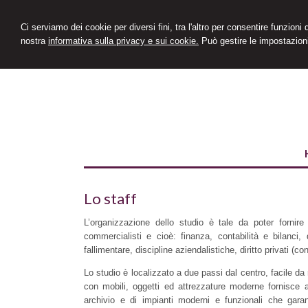
Ci serviamo dei cookie per diversi fini, tra l'altro per consentire funzioni
nostra
informativa sulla privacy e sui cookie.
Può gestire le impostazioni
Lo staff
L’organizzazione dello studio è tale da poter fornire a
commercialisti e cioè: finanza, contabilità e bilanci, di
fallimentare, discipline aziendalistiche, diritto privati (c
Lo studio è localizzato a due passi dal centro, facile da 
con mobili, oggetti ed attrezzature moderne fornisce al
archivio e di impianti moderni e funzionali che garant